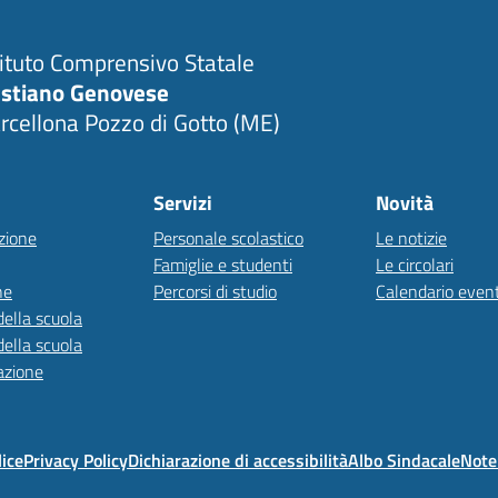
tituto Comprensivo Statale
stiano Genovese
rcellona Pozzo di Gotto (ME)
Servizi
Novità
zione
Personale scolastico
Le notizie
Famiglie e studenti
Le circolari
ne
Percorsi di studio
Calendario event
della scuola
della scuola
azione
lice
Privacy Policy
Dichiarazione di accessibilità
Albo Sindacale
Note 