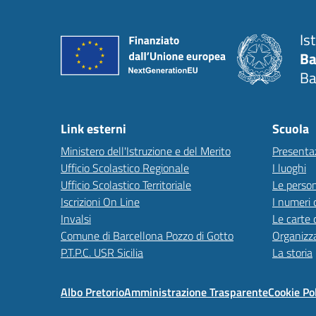
Is
Ba
Ba
Link esterni
Scuola
Ministero dell'Istruzione e del Merito
Presenta
Ufficio Scolastico Regionale
I luoghi
Ufficio Scolastico Territoriale
Le perso
Iscrizioni On Line
I numeri 
Invalsi
Le carte 
Comune di Barcellona Pozzo di Gotto
Organizz
P.T.P.C. USR Sicilia
La storia
Albo Pretorio
Amministrazione Trasparente
Cookie Po