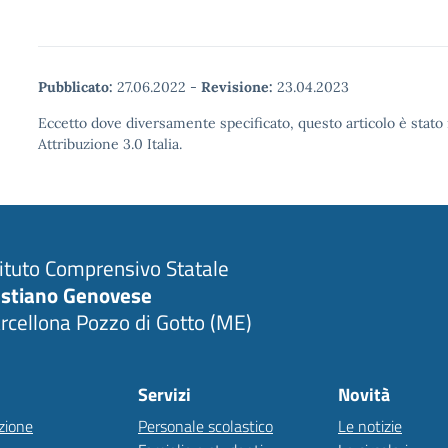
Pubblicato:
27.06.2022
-
Revisione:
23.04.2023
Eccetto dove diversamente specificato, questo articolo è stat
Attribuzione 3.0 Italia.
tituto Comprensivo Statale
stiano Genovese
rcellona Pozzo di Gotto (ME)
Servizi
Novità
zione
Personale scolastico
Le notizie