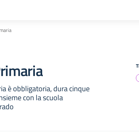
imaria
rimaria
T
ia è obbligatoria, dura cinque
 insieme con la scuola
grado