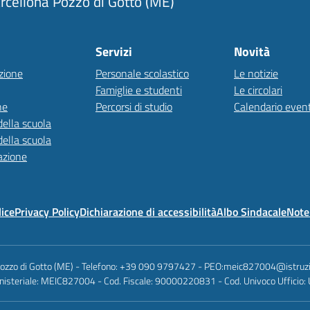
rcellona Pozzo di Gotto (ME)
Servizi
Novità
zione
Personale scolastico
Le notizie
Famiglie e studenti
Le circolari
ne
Percorsi di studio
Calendario event
della scuola
della scuola
azione
lice
Privacy Policy
Dichiarazione di accessibilità
Albo Sindacale
Note 
Pozzo di Gotto (ME) - Telefono: +39 090 9797427 - PEO:meic827004@istruzi
nisteriale: MEIC827004 - Cod. Fiscale: 90000220831 - Cod. Univoco Ufficio